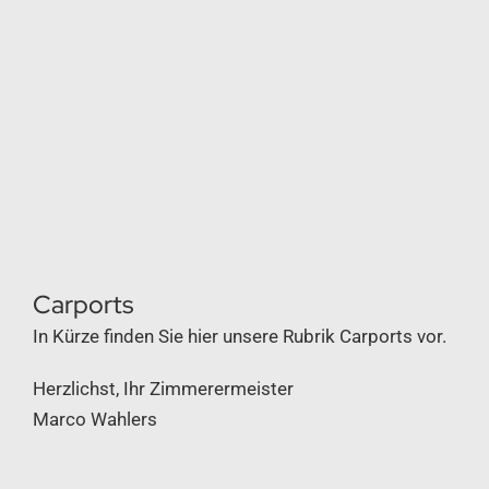
HOLZTERRASSEN
VELUX-DACHFENSTER
KAMINVERKLEIDUNG
Carports
UNTERNEHMEN
In Kürze finden Sie hier unsere Rubrik Carports vor.
BERATUNGSTERMIN
Herzlichst, Ihr Zimmerermeister
Marco Wahlers
JOB UND AUSBILDUNG